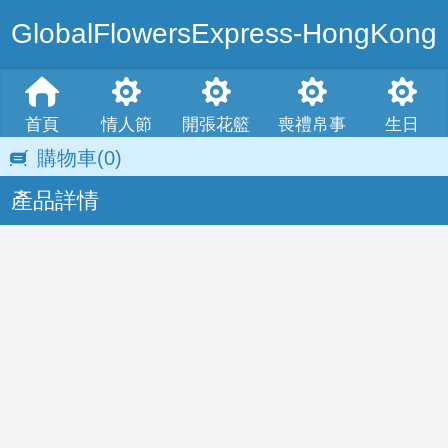
GlobalFlowersExpress-HongKong
首頁
情人節
開張花籃
喪禮帛事
生日
購物車
(0)
產品詳情