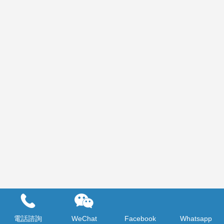
開張花牌 開幕 擴張 喬遷 表演 展覽 恭賀 商務 祝福
電話諮詢
WeChat
Facebook
Whatsapp
開業花籃 &nbsp;沙田網上花店 香港九龍新界送花