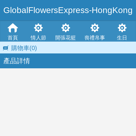
GlobalFlowersExpress-HongKong
首頁
情人節
開張花籃
喪禮帛事
生日
購物車
(0)
產品詳情