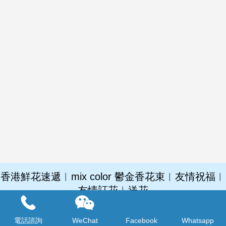
香港鮮花速遞︱mix color 鬱金香花束︱友情祝福︱
友情訂花︱送花
購買數量：
電話諮詢
WeChat
Facebook
Whatsapp