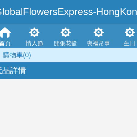
lobalFlowersExpress-HongKo
首頁
情人節
開張花籃
喪禮帛事
生日
購物車
(0)
產品詳情