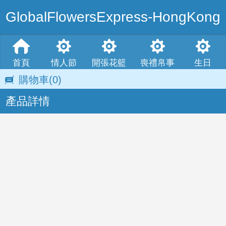
GlobalFlowersExpress-HongKong
首頁
情人節
開張花籃
喪禮帛事
生日
購物車
(0)
產品詳情