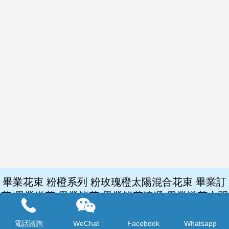
畢業花束 粉橙系列 粉玫瑰橙太陽混合花束 畢業訂
花 畢業送花 畢業鮮花 畢業鮮花速遞 畢業送花上門
服務 GD2
電話諮詢
WeChat
Facebook
Whatsapp