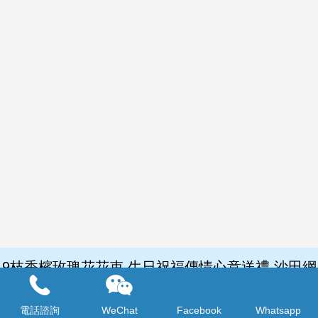
9枝香檳玫瑰花花束 生日祝福傳情心意送禮 沙田網
上花店 訂花送花到香港九龍新界 CRB7
電話諮詢
WeChat
Facebook
Whatsapp