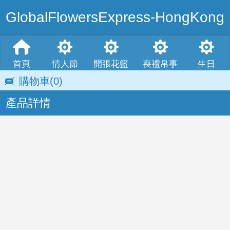
GlobalFlowersExpress-HongKong
首頁
情人節
開張花籃
喪禮帛事
生日
購物車
(0)
產品詳情