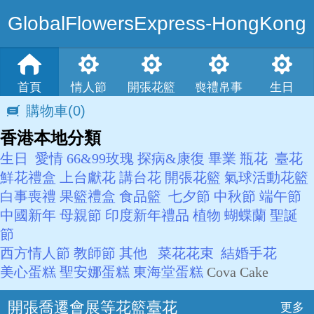
GlobalFlowersExpress-HongKong
首頁
情人節
開張花籃
喪禮帛事
生日
購物車
(0)
香港本地分類
生日
愛情
66&99玫瑰
探病&康復
畢業
瓶花
臺花
鮮花禮盒
上台獻花
講台花
開張花籃
氣球活動花籃
白事喪禮
果籃禮盒
食品籃
七夕節
中秋節
端午節
中國新年
母親節
印度新年禮品
植物
蝴蝶蘭
聖誕
節
西方情人節
教師節
其他
菜花花束
結婚手花
美心蛋糕
聖安娜蛋糕
東海堂蛋糕
Cova Cake
開張喬遷會展等花籃臺花
更多