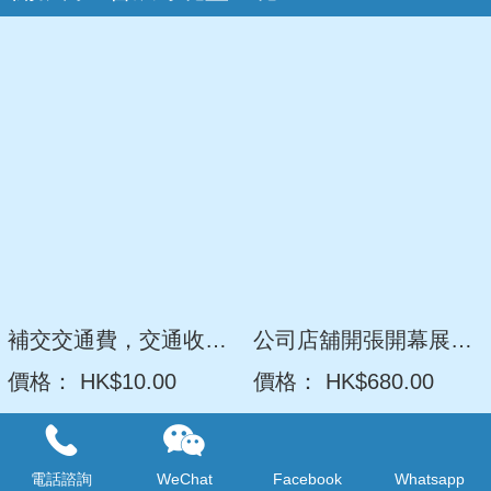
補交交通費，交通收費表
公司店舖開張開幕展覽會訂開張花牌表演就職禮開業花籃預訂沙田網上花店香港九龍新界送花服務OB221
價格：
HK$10.00
價格：
HK$680.00
電話諮詢
WeChat
Facebook
Whatsapp