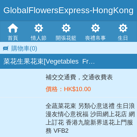
GlobalFlowersExpress-HongKong
首頁
情人節
開張花籃
喪禮帛事
生日
購物車
(0)
菜花生果花束[Vegetables  Fruit & flowers bouquet]
補交交通費，交通收費表
價格：HK$10.00
全蔬菜花束 另類心意送禮 生日浪
漫友情心意祝福 沙田網上花店 網
上訂花 香港九龍新界送花上門服
務 VFB2